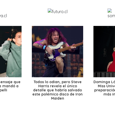
mensaje que
Todos lo odian, pero Steve
Dominga Lóp
le mandó a
Harris revela el único
Miss Univ
elli
detalle que habría salvado
preparación
este polémico disco de Iron
más i
Maiden