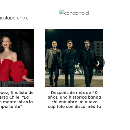
❯
ez, finalista de
Después de más de 40
Ante 
erso Chile: “La
años, una histórica banda
petr
 mental sí es la
chilena abre un nuevo
precio
mportante”
capítulo con disco inédito