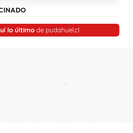
CINADO
uí lo último
de pudahuel.cl