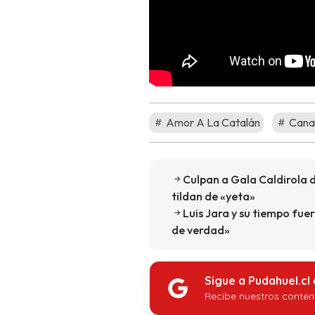
Amor A La Catalán
Canal
Culpan a Gala Caldirola d
tildan de «yeta»
Luis Jara y su tiempo fu
de verdad»
Sigue a Pudahuel.cl
Recibe nuestros conten