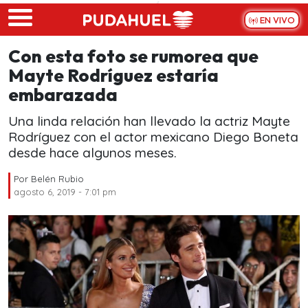
Skip to main content
EN VIVO
Con esta foto se rumorea que
Mayte Rodríguez estaría
embarazada
Una linda relación han llevado la actriz Mayte
Rodríguez con el actor mexicano Diego Boneta
desde hace algunos meses.
Por
Belén Rubio
agosto 6, 2019 - 7:01 pm