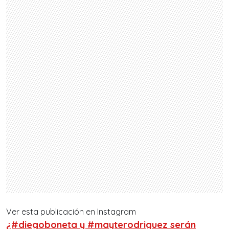
Ver esta publicación en Instagram
¿#diegoboneta y #mayterodriguez serán