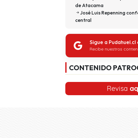
de Atacama
José Luis Repenning confe
central
Sigue a Pudahuel.cl
Recibe nuestros conten
CONTENIDO PATRO
Revisa
aq