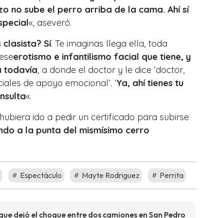
 no sube el perro arriba de la cama. Ahí sí
special
«, aseveró.
 clasista? Sí
. Te imaginas llega ella, toda
 ese
erotismo e infantilismo facial que tiene, y
a todavía
, a donde el doctor y le dice ‘doctor,
iales de apoyo emocional’. ‘
Ya, ahí tienes tu
onsulta
«.
biera ido a pedir un certificado para subirse
ndo a la punta del mismísimo cerro
Espectáculo
Mayte Rodriguez
Perrita
que dejó el choque entre dos camiones en San Pedro