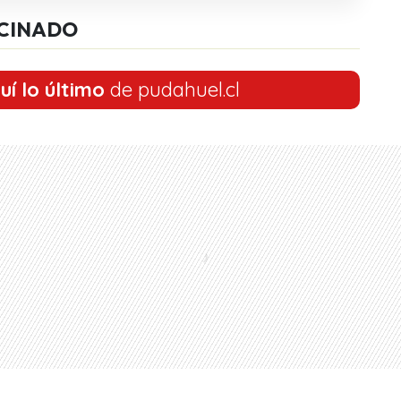
CINADO
uí lo último
de pudahuel.cl