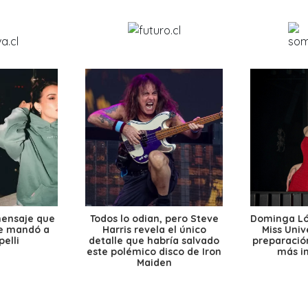
mensaje que
Todos lo odian, pero Steve
Dominga Lóp
le mandó a
Harris revela el único
Miss Univ
elli
detalle que habría salvado
preparación
este polémico disco de Iron
más i
Maiden