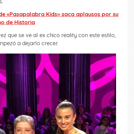
s.
 de «Pasapalabra Kids» saca aplausos por su
o de Historia
z que se ve al ex chico reality con este estilo,
pezó a dejarlo crecer.