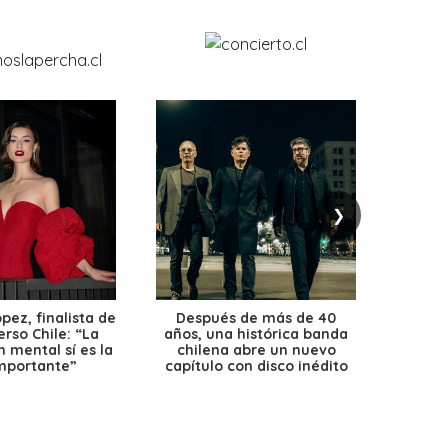
❯
ez, finalista de
Después de más de 40
Ante 
erso Chile: “La
años, una histórica banda
petr
 mental sí es la
chilena abre un nuevo
precio
mportante”
capítulo con disco inédito