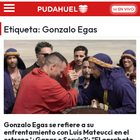
Skip to main content
EN VIVO
Etiqueta:
Gonzalo Egas
Gonzalo Egas se refiere a su
enfrentamiento con Luis Mateucci en el
estreno '¿Ganar o Servir?': "El garabato