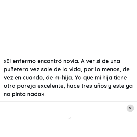
«El enfermo encontró novia. A ver si de una
puñetera vez sale de la vida, por lo menos, de
vez en cuando, de mi hija. Ya que mi hija tiene
otra pareja excelente, hace tres años y este ya
no pinta nada».
Luego, la madre de
Wilma le lanzó duras
palabras al exchico reality:
Leer también: