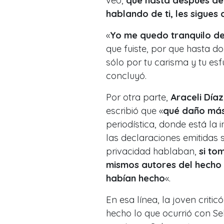
veo,
que hasta después de 
hablando de ti, les sigues
«
Yo me quedo tranquilo d
que fuiste, por que hasta do
sólo por tu carisma y tu e
concluyó.
Por otra parte,
Araceli Díaz
escribió que «
qué daño más
periodística, donde está la
las declaraciones emitidas 
privacidad hablaban,
si to
mismos autores del hecho 
habían hecho
«.
En esa línea, la joven critic
hecho lo que ocurrió con Se