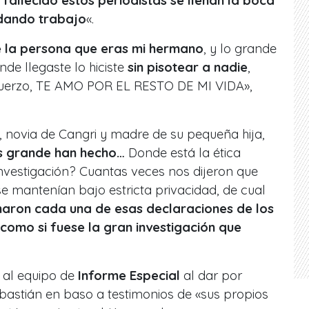
fallecido estos periodistas se llenan la boca
 dando trabajo
«.
e la persona que eras mi hermano
, y lo grande
nde llegaste lo hiciste
sin pisotear a nadie
,
sfuerzo, TE AMO POR EL RESTO DE MI VIDA»,
, novia de Cangri y madre de su pequeña hija,
 grande han hecho…
Donde está la ética
 investigación? Cuantas veces nos dijeron que
se mantenían bajo estricta privacidad, de cual
maron cada una de esas declaraciones de los
como si fuese la gran investigación que
ó al equipo de
Informe Especial
al dar por
bastián en baso a testimonios de «sus propios