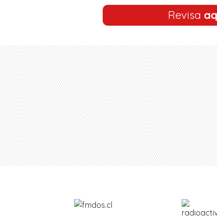
Revisa
aq