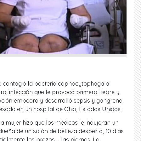
se contagió la bacteria capnocytophaga a
rro, infección que le provocó primero fiebre y
ación empeoró y desarrolló sepsis y gangrena,
resada en un hospital de Ohio, Estados Unidos.
a mujer hizo que los médicos le indujeran un
 dueña de un salón de belleza despertó, 10 días
ialmente los brazos y las piernas. La