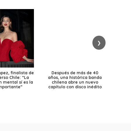
❯
ez, finalista de
Después de más de 40
Ante 
erso Chile: “La
años, una histórica banda
petr
 mental sí es la
chilena abre un nuevo
precio
mportante”
capítulo con disco inédito