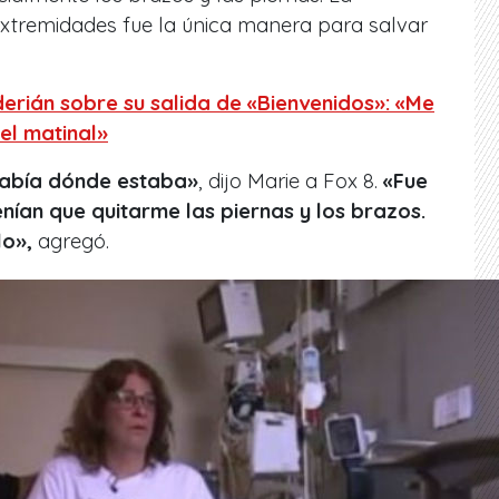
xtremidades fue la única manera para salvar
erián sobre su salida de «Bienvenidos»: «Me
el matinal»
sabía dónde estaba»
, dijo Marie a Fox 8.
«Fue
enían que quitarme las piernas y los brazos.
lo»,
agregó.