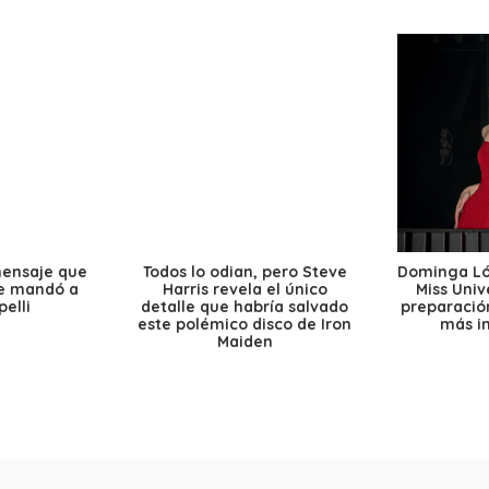
mensaje que
Todos lo odian, pero Steve
Dominga Lóp
le mandó a
Harris revela el único
Miss Univ
elli
detalle que habría salvado
preparación
este polémico disco de Iron
más i
Maiden