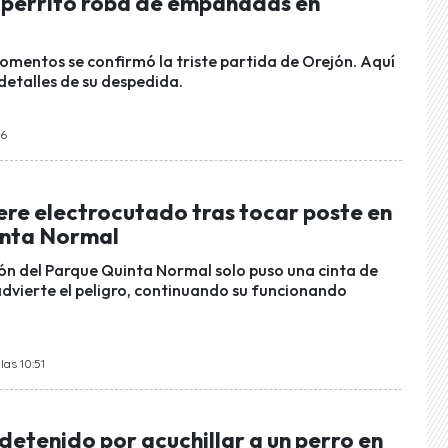
perrito roba de empanadas en
mentos se confirmó la triste partida de Orejón. Aquí
s detalles de su despedida.
16
ere electrocutado tras tocar poste en
inta Normal
ón del Parque Quinta Normal solo puso una cinta de
dvierte el peligro, continuando su funcionando
las 10:51
etenido por acuchillar a un perro en