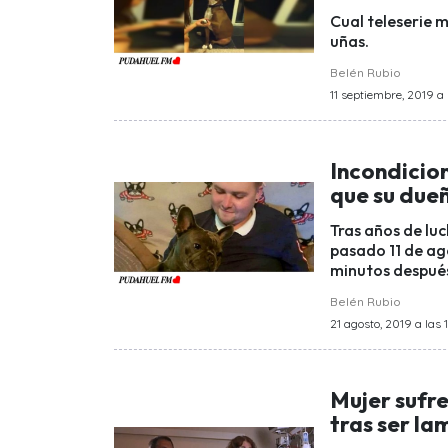
Cual teleserie m
uñas.
Belén Rubio
11 septiembre, 2019 a l
Incondicion
que su due
Tras años de luc
pasado 11 de ago
minutos despué
Belén Rubio
21 agosto, 2019 a las 
Mujer sufre
tras ser la