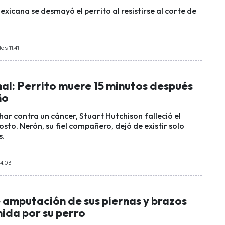
exicana se desmayó el perrito al resistirse al corte de
as 11:41
al: Perrito muere 15 minutos después
ño
har contra un cáncer, Stuart Hutchison falleció el
sto. Nerón, su fiel compañero, dejó de existir solo
s.
14:03
 amputación de sus piernas y brazos
mida por su perro