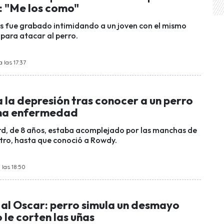
 "Me los como"
s fue grabado intimidando a un joven con el mismo
 para atacar al perro.
 las 17:37
 la depresión tras conocer a un perro
sma enfermedad
d, de 8 años, estaba acomplejado por las manchas de
ostro, hasta que conoció a Rowdy.
 las 18:50
al Oscar: perro simula un desmayo
 le corten las uñas