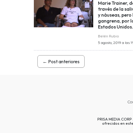
Marie Trainer, 
través de la sal
y náuseas, pero 
gangrena, por l
Estados Unidos.
Belén Rubio
5 agosto, 2019 a las 1
←
Post anteriores
Co
PRISA MEDIA CORP SP
ofrecidos en est