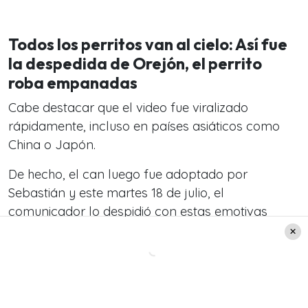
Todos los perritos van al cielo: Así fue
la despedida de Orejón, el perrito
roba empanadas
Cabe destacar que el video fue viralizado
rápidamente, incluso en países asiáticos como
China o Japón.
De hecho, el can luego fue adoptado por
Sebastián y este martes 18 de julio, el
comunicador lo despidió con estas emotivas
palabras.
“
Orejón, te recordaremos como un Héroe,
dejas una huella importante en mí
”, comentó el
joven periodista en su
cuenta
de Instagram.