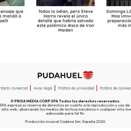
mensaje que
Todos lo odian, pero Steve
Dominga Lóp
le mandó a
Harris revela el único
Miss Univ
elli
detalle que habría salvado
preparación
este polémico disco de Iron
más i
Maiden
ntacto comercial
Aviso legal
Política de privacidad
Política de cookie
©
PRISA MEDIA CORP SPA
Todos los derechos reservados.
A expresa su reserva de derechos en cuanto a la reproducción y uso de l
e sitio web, abarcando los medios de lectura mecánica o cualquier otro me
adecuado para tal fin.
Producción musical Cadena Ser, España 2026.