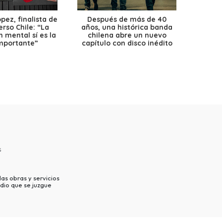
ez, finalista de
Después de más de 40
Ante 
erso Chile: “La
años, una histórica banda
petr
 mental sí es la
chilena abre un nuevo
precio
mportante”
capítulo con disco inédito
s
as obras y servicios
dio que se juzgue