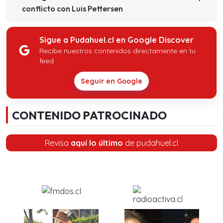
conflicto con Luis Pettersen
Sigue a Pudahuel.cl en Google Discover
Recibe nuestros contenidos directamente en tu
feed.
Seguir en Google
CONTENIDO PATROCINADO
Revisa
aquí lo último
de pudahuel.cl