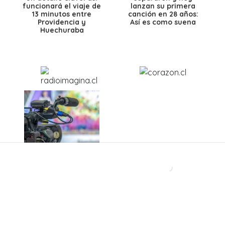
funcionará el viaje de
lanzan su primera
13 minutos entre
canción en 28 años:
Providencia y
Así es como suena
Huechuraba
El actor que impactó a
La Combo Tortuga
Chile con una de las
destapó una historia
interpretaciones más
que pocos conocían
crudas de la TV
de sus primeros años:
Uno de los shows más
insólitos de su carrera