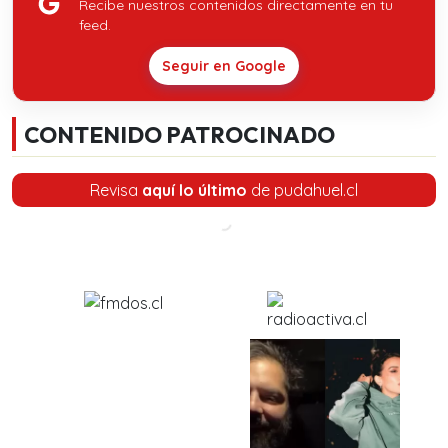
Recibe nuestros contenidos directamente en tu
feed.
Seguir en Google
CONTENIDO PATROCINADO
Revisa
aquí lo último
de pudahuel.cl