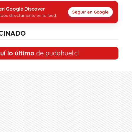
 en Google Discover
Seguir en Google
idos directamente en tu feed.
CINADO
uí lo último
de pudahuel.cl