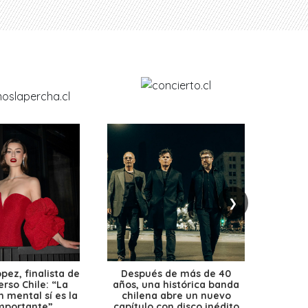
❯
ez, finalista de
Después de más de 40
Ante 
erso Chile: “La
años, una histórica banda
petr
 mental sí es la
chilena abre un nuevo
precio
mportante”
capítulo con disco inédito