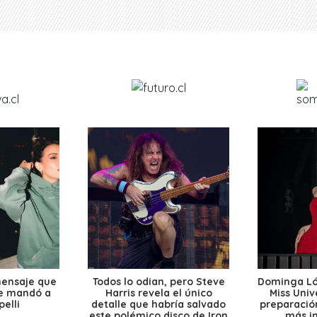
mensaje que
Todos lo odian, pero Steve
Dominga Lóp
le mandó a
Harris revela el único
Miss Univ
elli
detalle que habría salvado
preparación
este polémico disco de Iron
más i