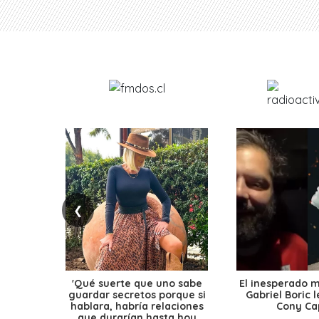
❮
'Qué suerte que uno sabe
El inesperado 
guardar secretos porque si
Gabriel Boric 
hablara, habría relaciones
Cony Cap
que durarían hasta hoy