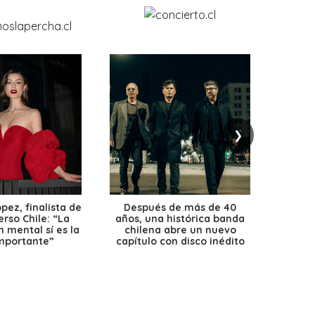
❯
ez, finalista de
Después de más de 40
Ante 
erso Chile: “La
años, una histórica banda
petr
 mental sí es la
chilena abre un nuevo
precio
mportante”
capítulo con disco inédito