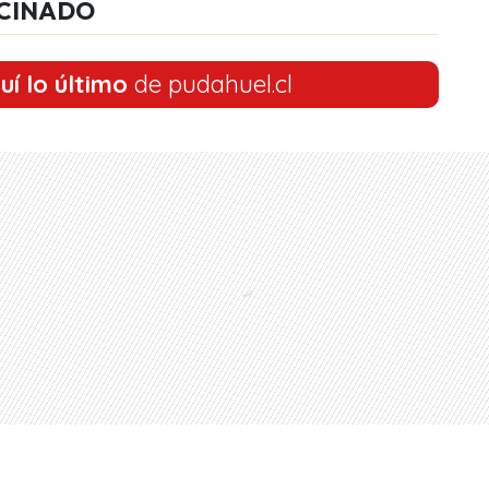
CINADO
uí lo último
de pudahuel.cl