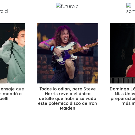
mensaje que
Todos lo odian, pero Steve
Dominga Lóp
le mandó a
Harris revela el único
Miss Univ
elli
detalle que habría salvado
preparación
este polémico disco de Iron
más i
Maiden