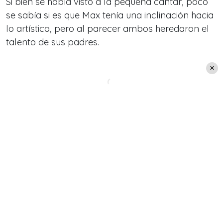
Si bien se había visto a la pequeña cantar, poco
se sabía si es que Max tenía una inclinación hacia
lo artístico, pero al parecer ambos heredaron el
talento de sus padres.
https://www.instagram.com/p/B2y_Nvgg_hM/?
utm_source=ig_web_options_share_sheet