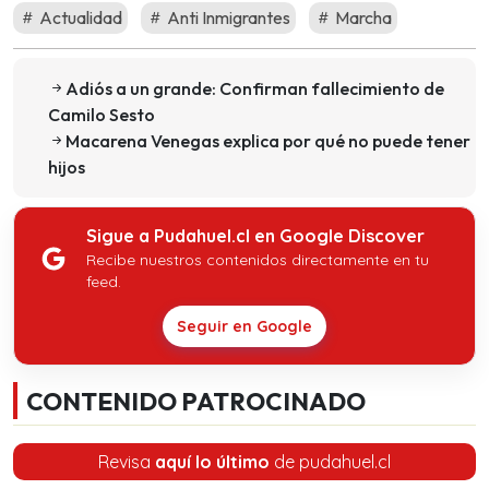
Actualidad
Anti Inmigrantes
Marcha
Adiós a un grande: Confirman fallecimiento de
Camilo Sesto
Macarena Venegas explica por qué no puede tener
hijos
Sigue a Pudahuel.cl en Google Discover
Recibe nuestros contenidos directamente en tu
feed.
Seguir en Google
CONTENIDO PATROCINADO
Revisa
aquí lo último
de pudahuel.cl