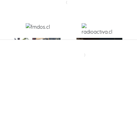
'Qué suerte que uno
El inesperado mensaje
sabe guardar secretos
que Gabriel Boric le
porque si hablara,
mandó a Cony Capelli
habría relaciones que
durarían hasta hoy
mismo'