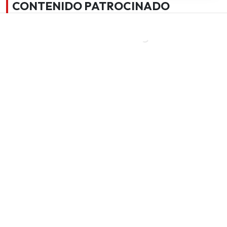
CONTENIDO PATROCINADO
Revisa
aquí lo último
de pudahuel.cl
'Qué suerte que uno
El inesperado mensaje
sabe guardar secretos
que Gabriel Boric le
porque si hablara,
mandó a Cony Capelli
habría relaciones que
durarían hasta hoy