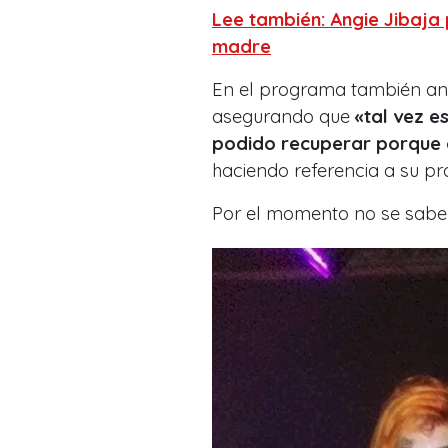
Lee también: Angie Jibaja p
madre
En el programa también anal
asegurando que
«tal vez e
podido recuperar porque 
haciendo referencia a su p
Por el momento no se sabe 