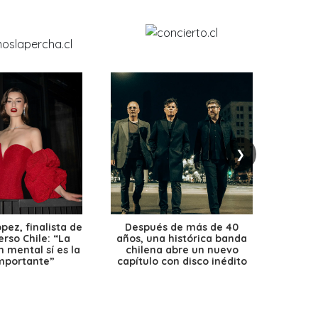
❯
ez, finalista de
Después de más de 40
Ante 
erso Chile: “La
años, una histórica banda
petr
 mental sí es la
chilena abre un nuevo
precio
mportante”
capítulo con disco inédito