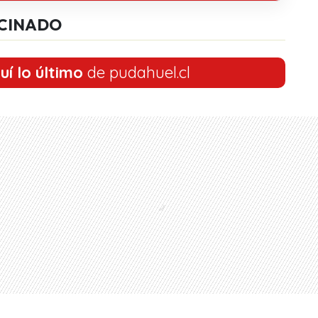
CINADO
uí lo último
de pudahuel.cl