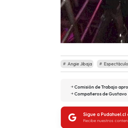
Angie Jibaja
Espectácul
Comisión de Trabajo apro
Compañeros de Gustavo G
Sigue a Pudahuel.cl
Recibe nuestros conten