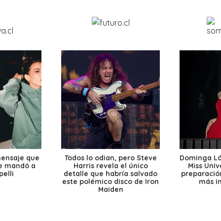
mensaje que
Todos lo odian, pero Steve
Dominga Lóp
le mandó a
Harris revela el único
Miss Univ
elli
detalle que habría salvado
preparación
este polémico disco de Iron
más i
Maiden