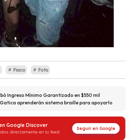
o
Fisico
Foto
bó Ingreso Mínimo Garantizado en $550 mil
atica aprenderán sistema braille para apoyarlo
 en Google Discover
Seguir en Google
idos directamente en tu feed.