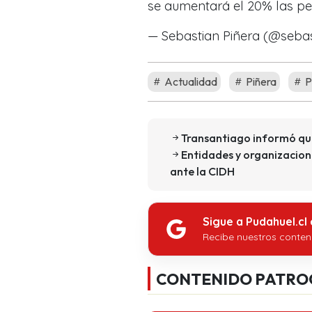
se aumentará el 20% las pen
— Sebastian Piñera (@seba
Actualidad
Piñera
P
Transantiago informó que
Entidades y organizacion
ante la CIDH
Sigue a Pudahuel.cl
Recibe nuestros conten
CONTENIDO PATRO