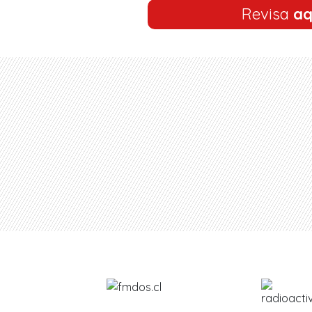
Revisa
aq