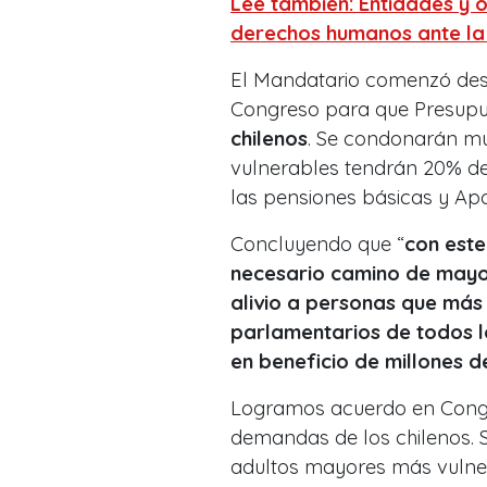
Lee también: Entidades y 
derechos humanos ante la
El Mandatario comenzó des
Congreso para que Presup
chilenos
. Se condonarán mu
vulnerables tendrán 20% de
las pensiones básicas y Apor
Concluyendo que “
con est
necesario camino de mayor
alivio a personas que más
parlamentarios de todos l
en beneficio de millones d
Logramos acuerdo en Cong
demandas de los chilenos. 
adultos mayores más vulner