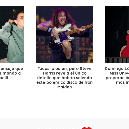
mensaje que
Todos lo odian, pero Steve
Dominga Lóp
le mandó a
Harris revela el único
Miss Univ
elli
detalle que habría salvado
preparación
este polémico disco de Iron
más i
Maiden