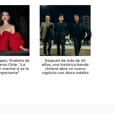
❯
ez, finalista de
Después de más de 40
Ante 
erso Chile: “La
años, una histórica banda
petr
 mental sí es la
chilena abre un nuevo
precio
mportante”
capítulo con disco inédito