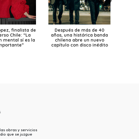
ez, finalista de
Después de más de 40
Ante 
erso Chile: “La
años, una histórica banda
petr
 mental sí es la
chilena abre un nuevo
precio
mportante”
capítulo con disco inédito
s
as obras y servicios
dio que se juzgue