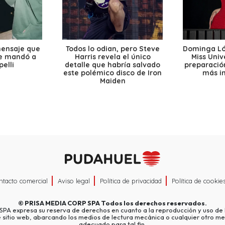
mensaje que
Todos lo odian, pero Steve
Dominga Lóp
le mandó a
Harris revela el único
Miss Univ
elli
detalle que habría salvado
preparación
este polémico disco de Iron
más i
Maiden
ntacto comercial
Aviso legal
Política de privacidad
Política de cookie
©
PRISA MEDIA CORP SPA
Todos los derechos reservados.
A expresa su reserva de derechos en cuanto a la reproducción y uso de l
e sitio web, abarcando los medios de lectura mecánica o cualquier otro me
adecuado para tal fin.