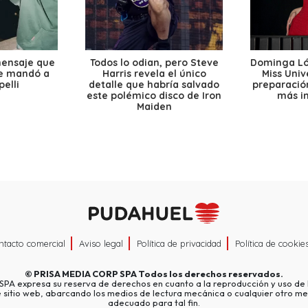
mensaje que
Todos lo odian, pero Steve
Dominga Lóp
le mandó a
Harris revela el único
Miss Univ
elli
detalle que habría salvado
preparación
este polémico disco de Iron
más i
Maiden
ntacto comercial
Aviso legal
Política de privacidad
Política de cookie
©
PRISA MEDIA CORP SPA
Todos los derechos reservados.
A expresa su reserva de derechos en cuanto a la reproducción y uso de l
e sitio web, abarcando los medios de lectura mecánica o cualquier otro me
adecuado para tal fin.