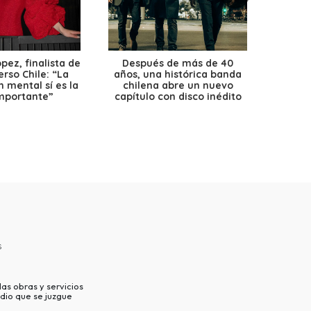
ez, finalista de
Después de más de 40
Ante 
erso Chile: “La
años, una histórica banda
petr
 mental sí es la
chilena abre un nuevo
precio
mportante”
capítulo con disco inédito
s
as obras y servicios
dio que se juzgue