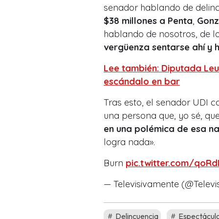
senador hablando de delinc
$38 millones a Penta
,
Gonz
hablando de nosotros, de l
vergüenza sentarse ahí y 
Lee también: Diputada Leu
escándalo en bar
Tras esto, el senador UDI 
una persona que, yo sé, que
en una polémica de esa na
logra nada».
Burn
pic.twitter.com/qoRd
— Televisivamente (@Telev
Delincuencia
Espectácul