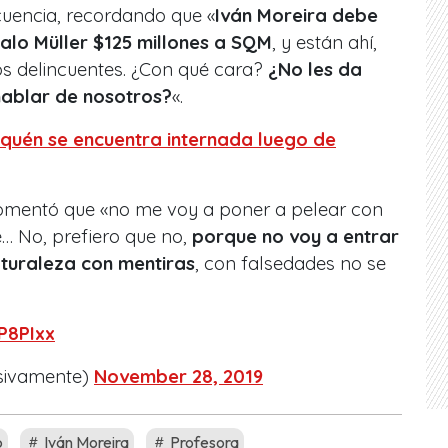
uencia, recordando que «
Iván Moreira debe
alo Müller $125 millones a SQM
, y están ahí,
os delincuentes. ¿Con qué cara?
¿No les da
hablar de nosotros?
«.
quén se encuentra internada luego de
comentó que «no me voy a poner a pelear con
… No, prefiero que no,
porque no voy a entrar
turaleza con mentiras
, con falsedades no se
P8PIxx
isivamente)
November 28, 2019
o
Iván Moreira
Profesora