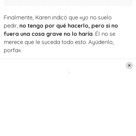
Finalmente, Karen indicó que «yo no suelo
pedir,
no tengo por qué hacerlo, pero si no
fuera una cosa grave no lo haría
. Él no se
merece que le suceda todo esto. Ayúdenlo,
porfa».
Ver esta publicación en Instagram
jamás haría esto si no fuera URGENTE! . . Les
dejo los datos y disculpen, tenía que hacerlo…
me duele el alma verlo sufrir. un abrazo y mil
gracias a los que puedan de una u otra manera
ayudarlo. Cuenta vista . Banco de Chile N°:
004467164506 Nombre: Ana Aixa Bastías
Melendez Rut: 16.959.901-7 Correo:
Karen.voncita@gmail.com