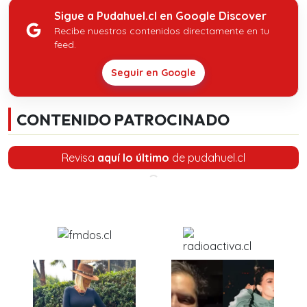
Sigue a Pudahuel.cl en Google Discover
Recibe nuestros contenidos directamente en tu
feed.
Seguir en Google
CONTENIDO PATROCINADO
Revisa
aquí lo último
de pudahuel.cl