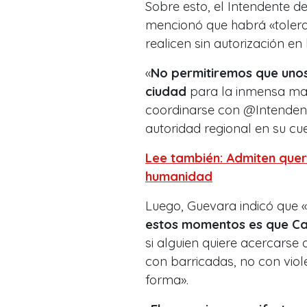
Sobre esto, el Intendente d
mencionó que habrá «tolera
realicen sin autorización en
«
No permitiremos que unos
ciudad
para la inmensa may
coordinarse con @Intenden
autoridad regional en su cue
Lee también: Admiten quer
humanidad
Luego, Guevara indicó que «
estos momentos es que Ca
si alguien quiere acercarse a
con barricadas, no con vio
forma».