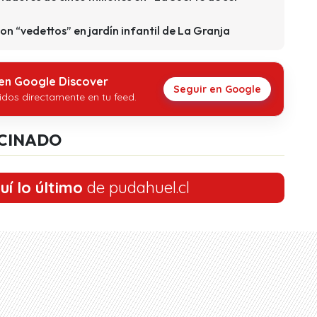
 con “vedettos” en jardín infantil de La Granja
 en Google Discover
Seguir en Google
idos directamente en tu feed.
CINADO
uí lo último
de pudahuel.cl