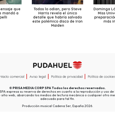
mensaje que
Todos lo odian, pero Steve
Dominga Lóp
le mandó a
Harris revela el único
Miss Univ
elli
detalle que habría salvado
preparación
este polémico disco de Iron
más i
Maiden
ntacto comercial
Aviso legal
Política de privacidad
Política de cookie
©
PRISA MEDIA CORP SPA
Todos los derechos reservados.
A expresa su reserva de derechos en cuanto a la reproducción y uso de l
e sitio web, abarcando los medios de lectura mecánica o cualquier otro me
adecuado para tal fin.
Producción musical Cadena Ser, España 2026.