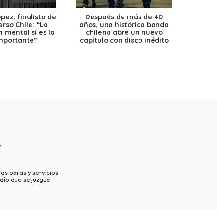
ez, finalista de
Después de más de 40
Ante 
erso Chile: “La
años, una histórica banda
petr
 mental sí es la
chilena abre un nuevo
precio
mportante”
capítulo con disco inédito
s
as obras y servicios
dio que se juzgue