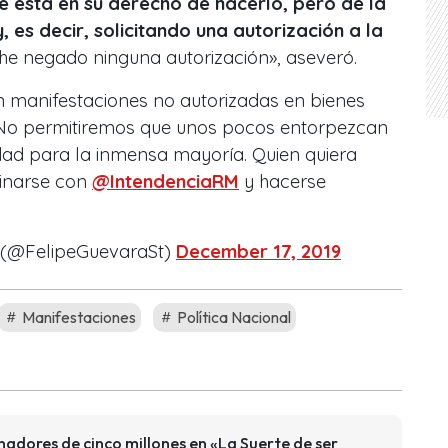
e está en su derecho de hacerlo, pero de la
 es decir, solicitando una autorización a la
 he negado ninguna autorización», aseveró.
 manifestaciones no autorizadas en bienes
 No permitiremos que unos pocos entorpezcan
dad para la inmensa mayoría. Quien quiera
dinarse con
@IntendenciaRM
y hacerse
 (@FelipeGuevaraSt)
December 17, 2019
Manifestaciones
Política Nacional
nadores de cinco millones en «La Suerte de ser