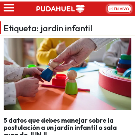
Skip to main content
EN VIVO
Etiqueta:
jardin infantil
5 datos que debes manejar sobre la
postulación a un jardín infantil o sala
cuna de JUNJI