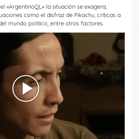
el «ArgentinoQL» la situación se exagera,
uaciones como el disfraz de Pikachu, críticas a
el mundo político, entre otros factores.