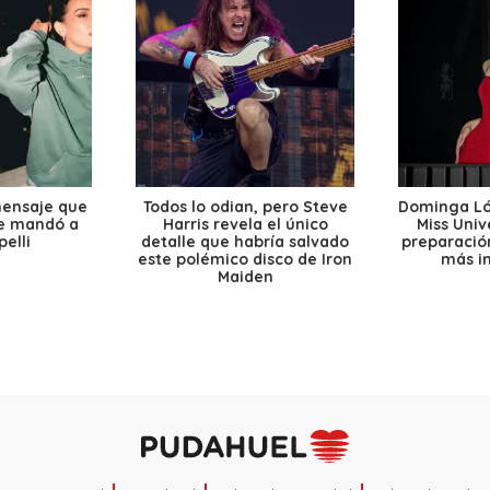
mensaje que
Todos lo odian, pero Steve
Dominga Lóp
le mandó a
Harris revela el único
Miss Univ
elli
detalle que habría salvado
preparación
este polémico disco de Iron
más i
Maiden