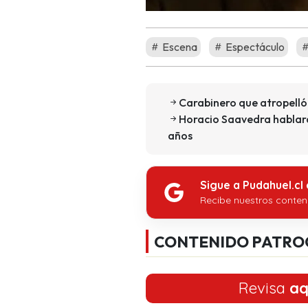
Escena
Espectáculo
Carabinero que atropell
Horacio Saavedra hablará 
años
Sigue a Pudahuel.cl
Recibe nuestros conten
CONTENIDO PATRO
Revisa
aq