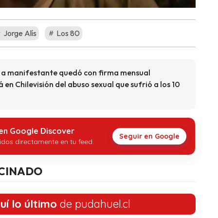
Jorge Alís
Los 80
ó a manifestante quedó con firma mensual
en Chilevisión del abuso sexual que sufrió a los 10
 en Google Discover
Seguir en Google
idos directamente en tu feed.
CINADO
uí lo último
de pudahuel.cl