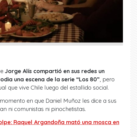
te
Jorge Alís
compartió en sus redes un
odia una escena de la serie “Los 80”
, pero
 que vive Chile luego del estallido social.
 momento en que Daniel Muñoz les dice a sus
an ni comunistas ni pinochetistas.
golpe: Raquel Argandoña mató una mosca en