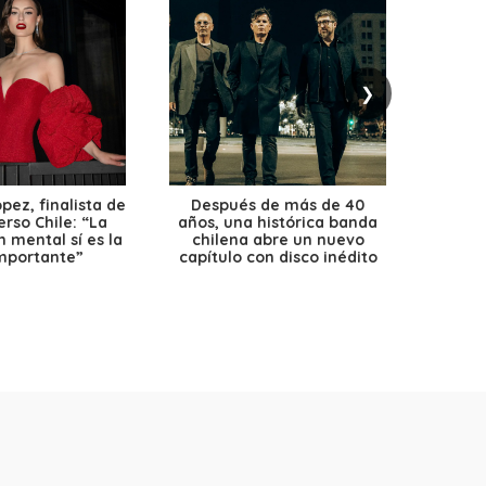
❯
ez, finalista de
Después de más de 40
Ante 
erso Chile: “La
años, una histórica banda
petr
 mental sí es la
chilena abre un nuevo
precio
mportante”
capítulo con disco inédito