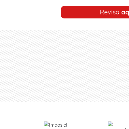
Revisa
aq