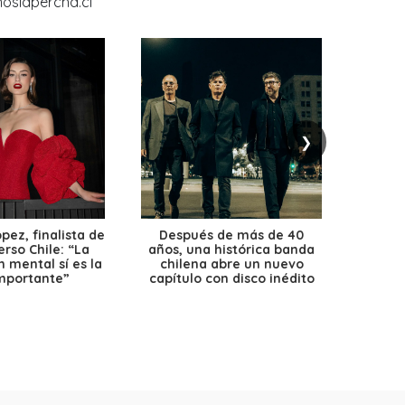
❯
ez, finalista de
Después de más de 40
Ante 
erso Chile: “La
años, una histórica banda
petr
 mental sí es la
chilena abre un nuevo
precio
mportante”
capítulo con disco inédito