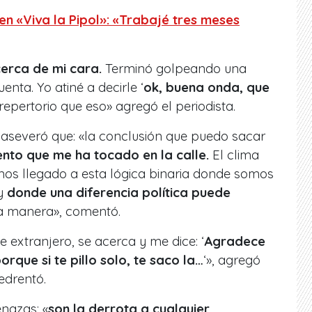
n «Viva la Pipol»: «Trabajé tres meses
cerca de mi cara.
Terminó golpeando una
nta. Yo atiné a decirle ‘
ok, buena onda, que
repertorio que eso» agregó el periodista.
aseveró que: «la conclusión que puedo sacar
ento que me ha tocado en la calle.
El clima
mos llegado a esta lógica binaria donde somos
 y
donde una diferencia política puede
a manera», comentó.
 extranjero, se acerca y me dice: ‘
Agradece
rque si te pillo solo, te saco la…
‘», agregó
edrentó.
enazas: «
son la derrota a cualquier