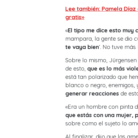
Lee también: Pamela Díaz e
gratis»
«
El tipo me dice esto muy 
mampara, la gente se dio cue
te vaya bien
‘. No tuve más 
Sobre lo mismo, Jürgensen 
de esto,
que es lo más viol
está tan polarizado que he
blanco o negro, enemigos,
generar reacciones
de est
«Era un hombre con pinta de
que estás con una mujer, po
sobre como el sujeto lo am
Al finalizar, dijo que las am