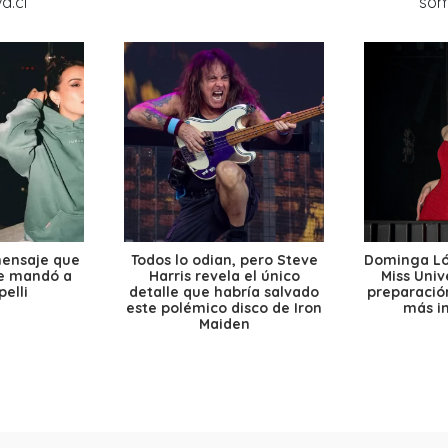
mensaje que
Todos lo odian, pero Steve
Dominga Lóp
le mandó a
Harris revela el único
Miss Univ
elli
detalle que habría salvado
preparación
este polémico disco de Iron
más i
Maiden