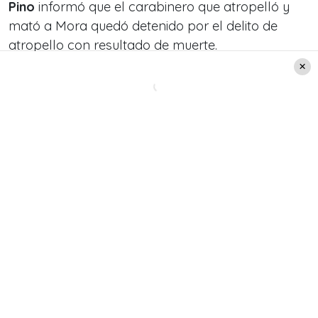
Pino
informó que el carabinero que atropelló y
mató a Mora quedó detenido por el delito de
atropello con resultado de muerte.
«
En este minuto estamos hablando de un
accidente de tránsito donde la víctima
falleció”
, dijo la persecutora.