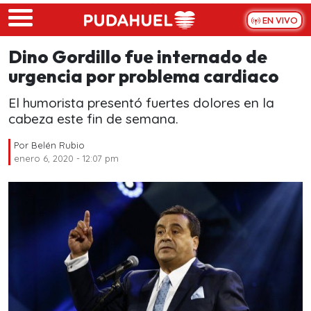
Skip to main content
EN VIVO
Dino Gordillo fue internado de
urgencia por problema cardiaco
El humorista presentó fuertes dolores en la
cabeza este fin de semana.
Por
Belén Rubio
enero 6, 2020 - 12:07 pm