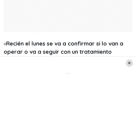
«
Recién el lunes se va a confirmar si lo van a
operar o va a seguir con un tratamiento
intravenoso.
Desde ayer (viernes), que entró a
urgencia, hasta hoy (sábado) ha estado con
mucha morfina porque es muy doloroso y lo
empezaron a tratar con medicamentos para que
se desinflamara la aorta y ver cómo evoluciona»,
agregó Vega.
En la misma línea, la hija del humorista adelantó
que Dino Gordillo: «
tiene para rato acá en la UCI,
de 7 a 10 días
, porque tiene que estar bajo