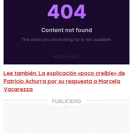
Lee también: La explicación «poco creíble» de
Patricio Achurra por su respuesta a Marcela
Vacarezza