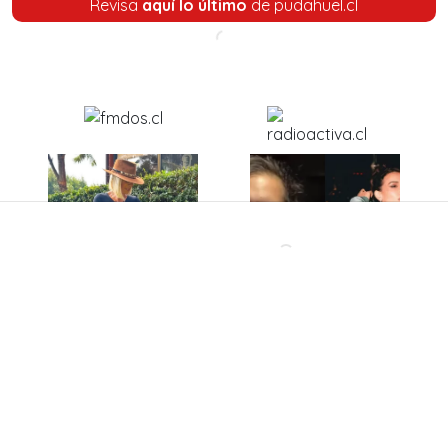
Revisa
aquí lo último
de pudahuel.cl
'Qué suerte que uno
El inesperado mensaje
sabe guardar secretos
que Gabriel Boric le
porque si hablara,
mandó a Cony Capelli
habría relaciones que
durarían hasta hoy
mismo'