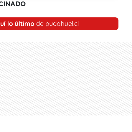
CINADO
uí lo último
de pudahuel.cl