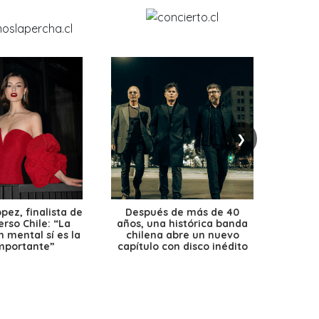
❯
ez, finalista de
Después de más de 40
Ante 
erso Chile: “La
años, una histórica banda
petr
 mental sí es la
chilena abre un nuevo
precio
mportante”
capítulo con disco inédito