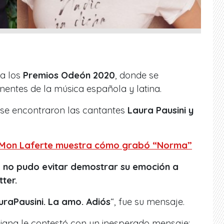
ña los
Premios Odeón 2020
, donde se
entes de la música española y latina.
 se encontraron las cantantes
Laura Pausini y
a: Mon Laferte muestra cómo grabó “Norma”
na no pudo evitar demostrar su emoción a
tter.
raPausini. La amo. Adiós
“, fue su mensaje.
liana le contestó con un inesperado mensaje: