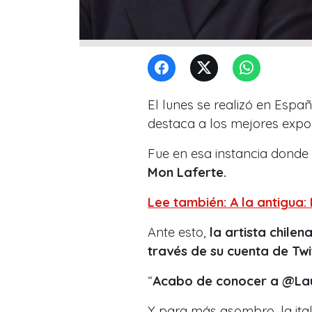
El lunes se realizó en Espa
destaca a los mejores expon
Fue en esa instancia donde
Mon Laferte.
Lee también: A la antigu
Ante esto,
la artista chile
través de su cuenta de Twi
“
Acabo de conocer a @Lau
Y para más asombro, la ita