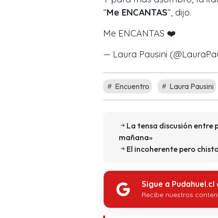
“
Me ENCANTAS
“, dijo.
Me ENCANTAS ❤️
— Laura Pausini (@LauraPau
Encuentro
Laura Pausini
La tensa discusión entre 
mañana»
El incoherente pero chist
Sigue a Pudahuel.cl
Recibe nuestros conten