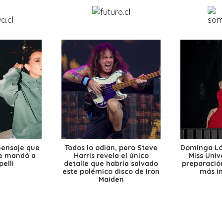
mensaje que
Todos lo odian, pero Steve
Dominga Lóp
le mandó a
Harris revela el único
Miss Univ
elli
detalle que habría salvado
preparación
este polémico disco de Iron
más i
Maiden