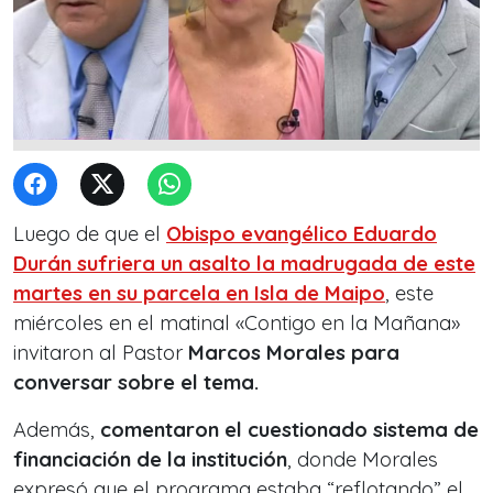
Luego de que el
Obispo evangélico
Eduardo
Durán
sufriera un asalto la madrugada de este
martes en su parcela en
Isla de Maipo
, este
miércoles en el matinal «Contigo en la Mañana»
invitaron al Pastor
Marcos Morales para
conversar sobre el tema.
Además,
comentaron el cuestionado sistema de
financiación de la institución
, donde Morales
expresó que el programa estaba “reflotando” el