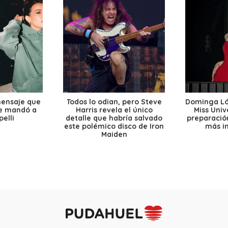
mensaje que
Todos lo odian, pero Steve
Dominga Lóp
le mandó a
Harris revela el único
Miss Univ
elli
detalle que habría salvado
preparación
este polémico disco de Iron
más i
Maiden