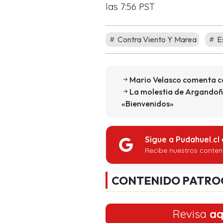
las 7:56 PST
Contra Viento Y Marea
E
Mario Velasco comenta có
La molestia de Argandoña
«Bienvenidos»
Sigue a Pudahuel.cl
Recibe nuestros conten
CONTENIDO PATRO
Revisa
aq