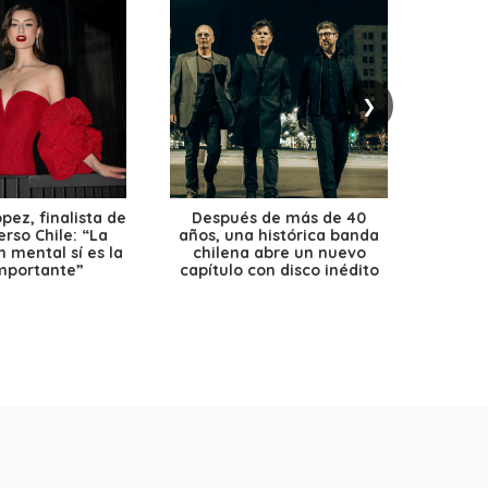
❯
ez, finalista de
Después de más de 40
Ante 
erso Chile: “La
años, una histórica banda
petr
 mental sí es la
chilena abre un nuevo
precio
mportante”
capítulo con disco inédito