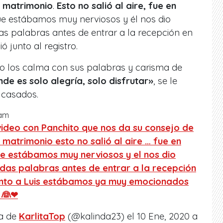
e matrimonio
.
Esto no salió al aire, fue en
ue estábamos muy nerviosos y él nos dio
das palabras antes de entrar a la recepción en
ó junto al registro.
ho los calma con sus palabras y carisma de
de es solo alegría, solo disfrutar»
, se le
n casados.
ram
video con Panchito que nos da su consejo de
 matrimonio esto no salió al aire … fue en
e estábamos muy nerviosos y el nos dio
indas palabras antes de entrar a la recepción
Junto a Luis estábamos ya muy emocionados
🤵👰❤
da de
KarlitaTop
(@kalinda23) el
10 Ene, 2020 a