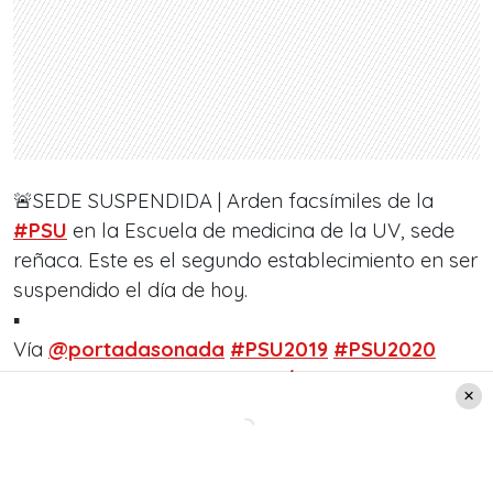
🚨SEDE SUSPENDIDA | Arden facsímiles de la
#PSU
en la Escuela de medicina de la UV, sede
reñaca. Este es el segundo establecimiento en ser
suspendido el día de hoy.
▪︎
Vía
@portadasonada
#PSU2019
#PSU2020
#NoMasPSU
pic.twitter.com/Au1WiYUg3H
— Contra el Cerco (@contraelcerco)
January 27,
2020