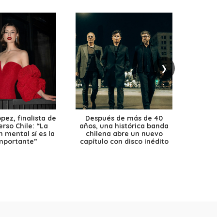
❯
ez, finalista de
Después de más de 40
Ante 
erso Chile: “La
años, una histórica banda
petr
 mental sí es la
chilena abre un nuevo
precio
mportante”
capítulo con disco inédito