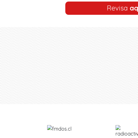
Revisa
aq