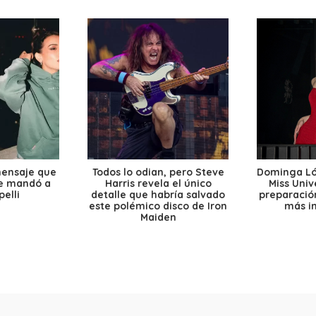
mensaje que
Todos lo odian, pero Steve
Dominga Lóp
le mandó a
Harris revela el único
Miss Univ
elli
detalle que habría salvado
preparación
este polémico disco de Iron
más i
Maiden