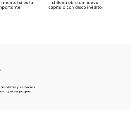
 mental sí es la
chilena abre un nuevo
precio
mportante”
capítulo con disco inédito
s
as obras y servicios
dio que se juzgue