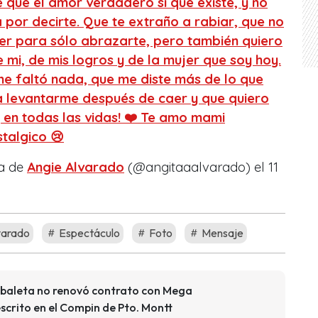
ue el amor verdadero sí que existe, y no
por decirte. Que te extraño a rabiar, que no
ver para sólo abrazarte, pero también quiero
e mi, de mis logros y de la mujer que soy hoy.
e faltó nada, que me diste más de lo que
a levantarme después de caer y que quiero
, en todas las vidas! ❤️ Te amo mami
talgico 😢
da de
Angie Alvarado
(@angitaaalvarado) el
11
varado
Espectáculo
Foto
Mensaje
abaleta no renovó contrato con Mega
scrito en el Compin de Pto. Montt