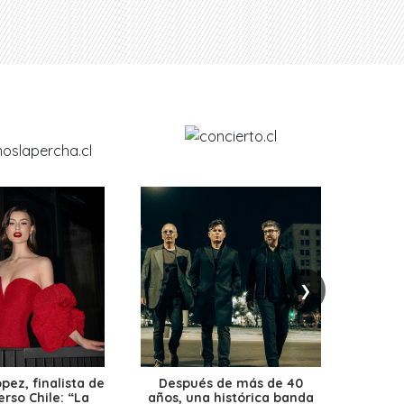
❯
ez, finalista de
Después de más de 40
Ante 
erso Chile: “La
años, una histórica banda
petr