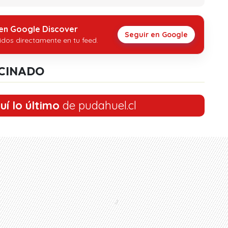
 en Google Discover
Seguir en Google
idos directamente en tu feed.
CINADO
uí lo último
de pudahuel.cl