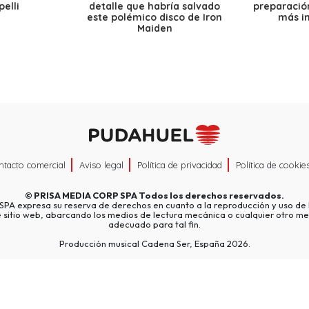
elli
detalle que habría salvado
preparación
este polémico disco de Iron
más i
Maiden
ntacto comercial
Aviso legal
Política de privacidad
Política de cookie
©
PRISA MEDIA CORP SPA
Todos los derechos reservados.
A expresa su reserva de derechos en cuanto a la reproducción y uso de l
e sitio web, abarcando los medios de lectura mecánica o cualquier otro me
adecuado para tal fin.
Producción musical Cadena Ser, España 2026.