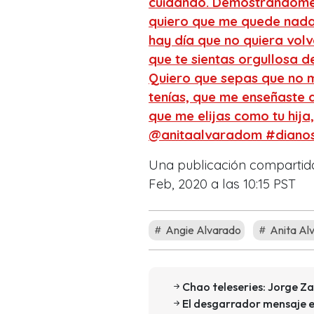
cuidando. Demostrándome q
quiero que me quede nada 
hay día que no quiera vol
que te sientas orgullosa d
Quiero que sepas que no m
tenías, que me enseñaste 
que me elijas como tu hija
@anitaalvaradom #dianos
Una publicación comparti
Feb, 2020 a las 10:15 PST
Angie Alvarado
Anita Al
Chao teleseries: Jorge Z
El desgarrador mensaje e