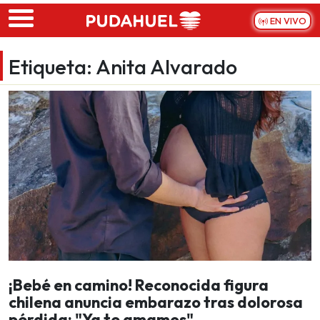
Skip to main content
EN VIVO
Etiqueta:
Anita Alvarado
¡Bebé en camino! Reconocida figura
chilena anuncia embarazo tras dolorosa
pérdida: "Ya te amamos"