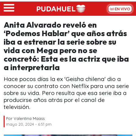
Skip to main content
EN VIVO
Anita Alvarado reveló en
‘Podemos Hablar’ que años atrás
iba a estrenar la serie sobre su
vida con Mega pero no se
concretó: Esta es la actriz que iba
a interpretarla
Hace pocos días la ex 'Geisha chilena' dio a
conocer su contrato con Netflix para una serie
sobre su vida. Pero resulta que esa serie iba a
producirse años atrás por el canal de
televisión.
Por
Valentina Maass
mayo 20, 2024 - 6:51 pm