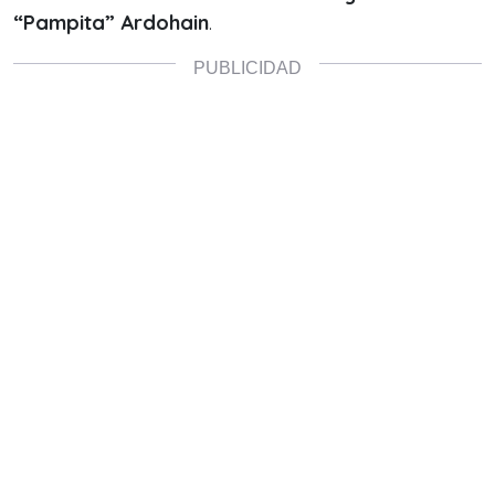
“Pampita” Ardohain
.