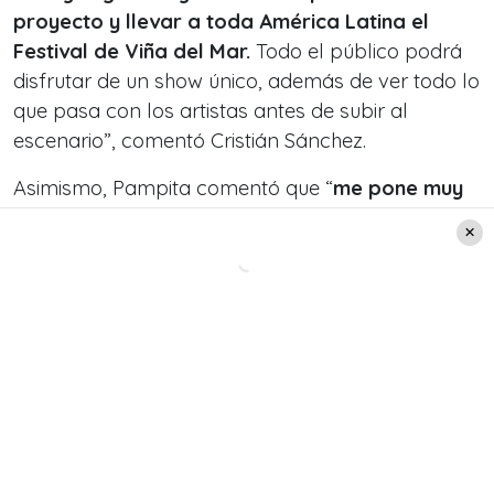
proyecto y llevar a toda América Latina el
Festival de Viña del Mar.
Todo el público podrá
disfrutar de un show único, además de ver todo lo
que pasa con los artistas antes de subir al
escenario”, comentó Cristián Sánchez.
Asimismo, Pampita comentó que “
me pone muy
contenta poder regresar a Chile para
mostrarles la antesala del festival más
tradicional de Latinoamérica
, compartir esta
labor junto a Cristián, con quien ya tuve el gusto
de trabajar años atrás y sumarme a este gran
equipo, para llevarles lo mejor de la música a
cada rincón de la región”.