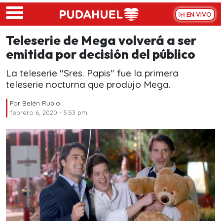
Skip to main content
EN VIVO
Teleserie de Mega volverá a ser
emitida por decisión del público
La teleserie "Sres. Papis" fue la primera
teleserie nocturna que produjo Mega.
Por
Belén Rubio
febrero 6, 2020 - 5:53 pm