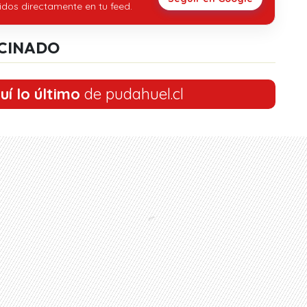
idos directamente en tu feed.
CINADO
uí lo último
de pudahuel.cl