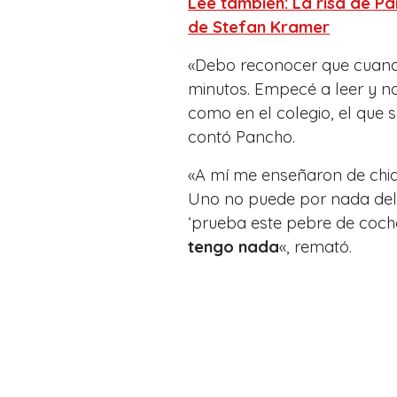
Lee también: La risa de P
de Stefan Kramer
«Debo reconocer que cua
minutos. Empecé a leer y no
como en el colegio, el que s
contó Pancho.
«A mí me enseñaron de chiqu
Uno no puede por nada del
‘prueba este pebre de coc
tengo nada
«, remató.