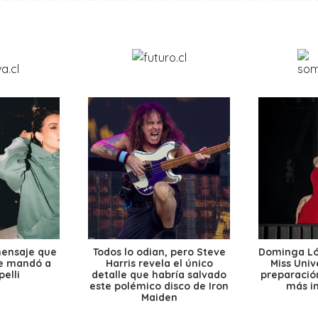
mensaje que
Todos lo odian, pero Steve
Dominga Lóp
le mandó a
Harris revela el único
Miss Univ
elli
detalle que habría salvado
preparación
este polémico disco de Iron
más i
Maiden