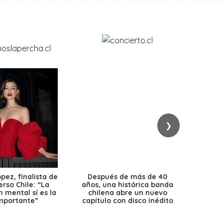
❯
ez, finalista de
Después de más de 40
Ante 
erso Chile: “La
años, una histórica banda
petr
 mental sí es la
chilena abre un nuevo
precio
mportante”
capítulo con disco inédito