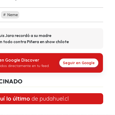
Neme
uis Jara recordó a su madre
n todo contra Piñera en show chilote
 en Google Discover
Seguir en Google
idos directamente en tu feed.
CINADO
uí lo último
de pudahuel.cl