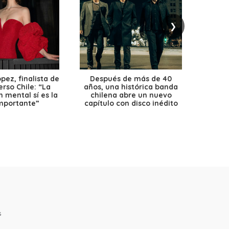
❯
ez, finalista de
Después de más de 40
Ante 
erso Chile: “La
años, una histórica banda
petr
 mental sí es la
chilena abre un nuevo
precio
mportante”
capítulo con disco inédito
s