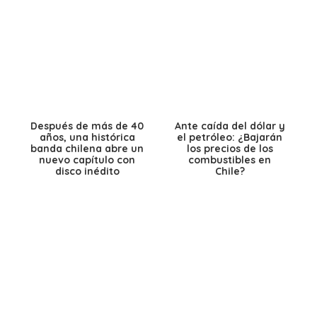
Después de más de 40
Ante caída del dólar y
años, una histórica
el petróleo: ¿Bajarán
banda chilena abre un
los precios de los
nuevo capítulo con
combustibles en
disco inédito
Chile?