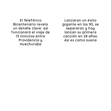
El Teleférico
Lanzaron un éxito
Bicentenario revela
gigante en los 90, se
un detalle clave: así
separaron y hoy
funcionará el viaje de
lanzan su primera
13 minutos entre
canción en 28 años:
Providencia y
Así es como suena
Huechuraba