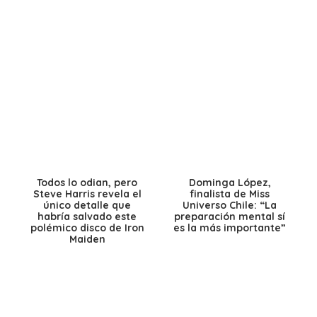
Todos lo odian, pero
Dominga López,
Steve Harris revela el
finalista de Miss
único detalle que
Universo Chile: “La
habría salvado este
preparación mental sí
polémico disco de Iron
es la más importante”
Maiden