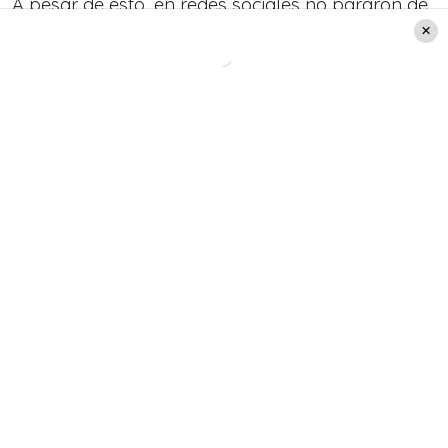
A pesar de esto, en redes sociales no pararon de
difundirse imágenes donde hacen risa de cómo
Pancho comparte con la gente de lugares
extremos y desconocidos de nuestro país.
Elige sabiamente Pancho Saavedra
pic.twitter.com/3YpJ4EmJBj
— Animal Humano (@elultimoweon)
February 7,
2020