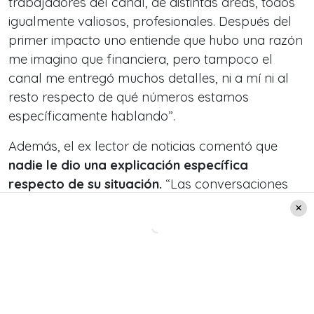
trabajadores del canal, de distintas áreas, todos
igualmente valiosos, profesionales. Después del
primer impacto uno entiende que hubo una razón
me imagino que financiera, pero tampoco el
canal me entregó muchos detalles, ni a mí ni al
resto respecto de qué números estamos
específicamente hablando”.
Además, el ex lector de noticias comentó que
nadie le dio una explicación específica
respecto de su situación.
“Las conversaciones
fueron breves y privadas, no voy a revelar el
contenido, pero no tuve un trato especial
respecto del resto de los trabajadores me
imagino,
me llegó la misma carta que a todos y
está bien porque era un trabajador más
“.