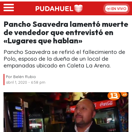
Skip to main content
EN VIVO
Pancho Saavedra lamentó muerte
de vendedor que entrevistó en
«Lugares que hablan»
Pancho Saavedra se refirió el fallecimiento de
Polo, esposo de la dueña de un local de
empanadas ubicado en Caleta La Arena.
Por
Belén Rubio
abril 1, 2020 - 6:58 pm