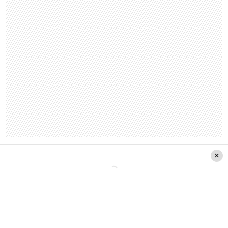
La periodista que conduce el programa «Aquí
somos todos» concluyó su relato diciendo: “En
todo el proceso previo de mis años de pega,
habría sido como en la infancia, pero
en esta
etapa habría sido una mamá mucho más
cariñosa, más contenedora”.